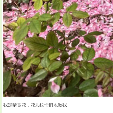
我定睛赏花，花儿也悄悄地瞅我