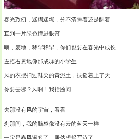
春光致幻，迷糊迷糊，分不清睡着还是醒着
直到一片绿色撞进眼帘
噢，麦地，稀罕稀罕，你们也要在春光中成长
左摇右晃地像那成群的小学生
风的衣摆扫过鞋尖的黄泥土，扶摇着上了天
你要去哪？风啊！我抬脸问
去那没有风的宇宙，看看
刹那间，我的脑袋像没有云的蓝天一样
一定是春风灌多了，居然想起写诗了